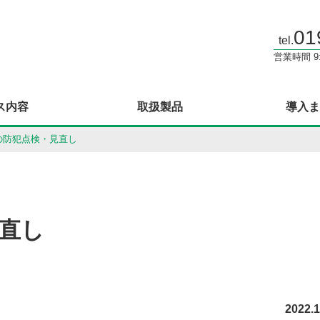
01
tel.
営業時間 9:
ス内容
取扱製品
導入ま
の防犯点検・見直し
直し
2022.1