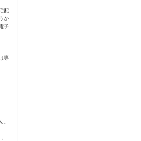
宅配
うか
電子
は専
ん。
り、