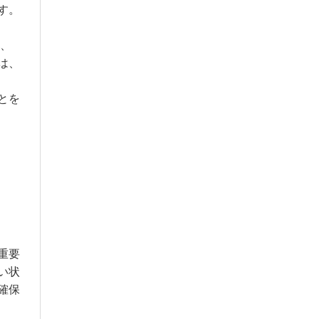
す。
た、
は、
とを
重要
い状
確保