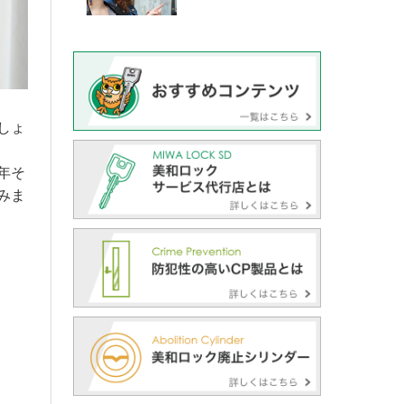
しょ
年そ
みま