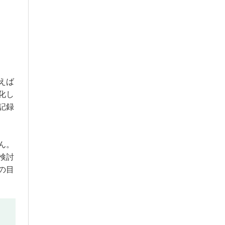
えば
化し
記録
ん。
検討
の目